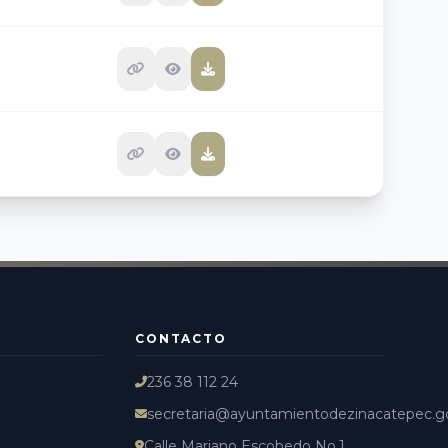
CONTACTO
236 38 112 24
secretaria@ayuntamientodezinacatepec.
Calle Mariano Escobedo No.1