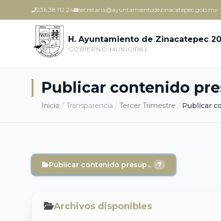
236 38 112 24
secretaria@ayuntamientodezinacatepec.gob.mx
H. Ayuntamiento de Zinacatepec 20
GOBIERNO MUNICIPAL
Publicar contenido pr
Inicio
/
Transparencia
/
Tercer Trimestre
/
Publicar c
Publicar contenido presup...
7
Archivos disponibles